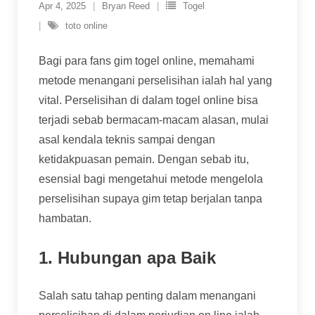
Apr 4, 2025
Bryan Reed
Togel
toto online
Bagi para fans gim togel online, memahami
metode menangani perselisihan ialah hal yang
vital. Perselisihan di dalam togel online bisa
terjadi sebab bermacam-macam alasan, mulai
asal kendala teknis sampai dengan
ketidakpuasan pemain. Dengan sebab itu,
esensial bagi mengetahui metode mengelola
perselisihan supaya gim tetap berjalan tanpa
hambatan.
1. Hubungan apa Baik
Salah satu tahap penting dalam menangani