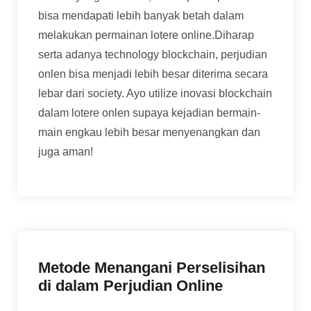
bisa mendapati lebih banyak betah dalam
melakukan permainan lotere online.Diharap
serta adanya technology blockchain, perjudian
onlen bisa menjadi lebih besar diterima secara
lebar dari society. Ayo utilize inovasi blockchain
dalam lotere onlen supaya kejadian bermain-
main engkau lebih besar menyenangkan dan
juga aman!
Metode Menangani Perselisihan
di dalam Perjudian Online