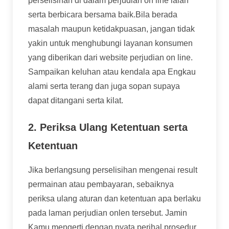
perselisihan di dalam perjudian on line ialah
serta berbicara bersama baik.Bila berada
masalah maupun ketidakpuasan, jangan tidak
yakin untuk menghubungi layanan konsumen
yang diberikan dari website perjudian on line.
Sampaikan keluhan atau kendala apa Engkau
alami serta terang dan juga sopan supaya
dapat ditangani serta kilat.
2. Periksa Ulang Ketentuan serta
Ketentuan
Jika berlangsung perselisihan mengenai result
permainan atau pembayaran, sebaiknya
periksa ulang aturan dan ketentuan apa berlaku
pada laman perjudian onlen tersebut. Jamin
Kamu mengerti dengan nyata perihal prosedur