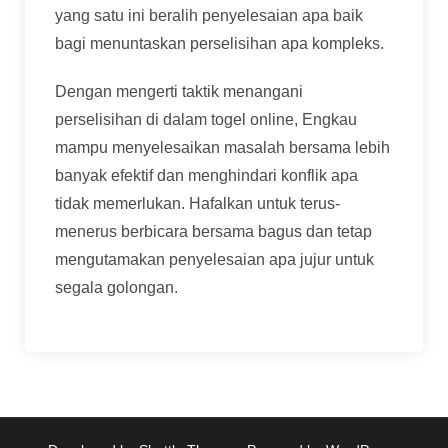
yang satu ini beralih penyelesaian apa baik
bagi menuntaskan perselisihan apa kompleks.
Dengan mengerti taktik menangani
perselisihan di dalam togel online, Engkau
mampu menyelesaikan masalah bersama lebih
banyak efektif dan menghindari konflik apa
tidak memerlukan. Hafalkan untuk terus-
menerus berbicara bersama bagus dan tetap
mengutamakan penyelesaian apa jujur untuk
segala golongan.