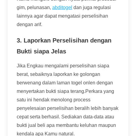
gim, pelunasan,
abditogel
dan juga regulasi
lainnya agar dapat mengatasi perselisihan
dengan arif.
3. Laporkan Perselisihan dengan
Bukti siapa Jelas
Jika Engkau mengalami perselisihan siapa
berat, sebaiknya laporkan ke golongan
berwenang dalam laman togel onlen dengan
menyertakan bukti siapa terang.Perkara yang
satu ini hendak menolong process
penyelesaian perselisihan beralih lebih banyak
cepat serta berhasil. Sediakan data-data atau
bukti jual beli apa membantu keluhan maupun
kendala apa Kamu natural.