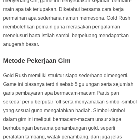
menyenangkan, game ini menyediakan kejadian bermain-
main apa tak terlupakan. Diketahui bersama cara kerja
permainan apa sederhana namun memesona, Gold Rush
membolehkan pemain guna merasakan pengalaman
menelusuri harta istilah sambil berpeluang mendapatkan
anugerah besar.
Metode Pekerjaan Gim
Gold Rush memiliki struktur siapa sederhana dimengerti.
Game ini biasanya terdiri sebab 5 gulungan serta sejumlah
garis pembayaran apa bermacam-macam.Partisipan
sekedar perlu berputar roll serta menyamakan simbol-simbol
yang sesuai guna mengalahkan hadiah. Simbol-simbol
dalam gim ini meliputi bermacam-macam unsur siapa
berhubungan bersama penambangan gold, seperti
peralatan tambang, watak penambang, dan juga jelas