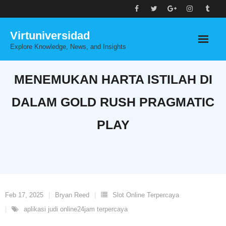
Skip
to
Virtuniversidad
content
Explore Knowledge, News, and Insights
MENEMUKAN HARTA ISTILAH DI
DALAM GOLD RUSH PRAGMATIC
PLAY
Feb 17, 2025
Bryan Reed
Slot Online Terpercaya
aplikasi judi online24jam terpercaya