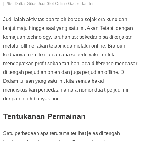
Daftar Situs Judi Slot Online Gacor Hari Ini
Judi ialah aktivitas apa telah berada sejak era kuno dan
lanjut maju hingga saat yang satu ini. Akan Tetapi, dengan
kemajuan technology, taruhan tak sekedar bisa dikerjakan
melalui offline, akan tetapi juga melalui online. Biarpun
keduanya memiliki tujuan apa seperti, yakni untuk
mendapatkan profit sebab taruhan, ada difference mendasar
di tengah perjudian onlen dan juga perjudian offline. Di
Dalam tulisan yang satu ini, kita semua bakal
mendiskusikan perbedaan antara nomor dua tipe judi ini
dengan lebih banyak rinci.
Tentukanan Permainan
Satu perbedaan apa terutama terlihat jelas di tengah