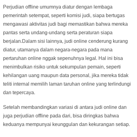
Perjudian offline umumnya diatur dengan lembaga
pemerintah setempat, seperti komisi judi, siapa bertugas
mengawasi aktivitas judi bagi memastikan bahwa mereka
pantas serta undang-undang serta peraturan siapa
berjalan.Dalam sisi lainnya, judi online cenderung kurang
diatur, utamanya dalam negara-negara pada mana
pertaruhan online nggak sepenuhnya legal. Hal ini bisa
menimbulkan risiko untuk sekumpulan pemain, seperti
kehilangan uang maupun data personal, jika mereka tidak
teliti internal memilih laman taruhan online yang terlindungi
dan tepercaya.
Setelah membandingkan variasi di antara judi online dan
juga perjudian offline pada dari, bisa diringkas bahwa
keduanya mempunyai keunggulan dan kekurangan setiap.