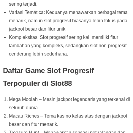
sering terjadi.
Variasi Temática: Keduanya menawarkan berbagai tema
menarik, namun slot progresif biasanya lebih fokus pada
jackpot besar dan fitur unik.
Kompleksitas: Slot progresif sering kali memiliki fitur
tambahan yang kompleks, sedangkan slot non-progresif
cenderung lebih sederhana.
Daftar Game Slot Progresif
Terpopuler di Slot88
Mega Moolah – Mesin jackpot legendaris yang terkenal di
seluruh dunia.
Macau Riches – Tema kasino kelas atas dengan jackpot
besar dan fitur menarik.
Treasure Hunt – Menawarkan sensasi petualangan dan