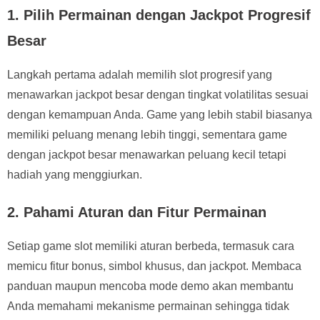
1. Pilih Permainan dengan Jackpot Progresif
Besar
Langkah pertama adalah memilih slot progresif yang
menawarkan jackpot besar dengan tingkat volatilitas sesuai
dengan kemampuan Anda. Game yang lebih stabil biasanya
memiliki peluang menang lebih tinggi, sementara game
dengan jackpot besar menawarkan peluang kecil tetapi
hadiah yang menggiurkan.
2. Pahami Aturan dan Fitur Permainan
Setiap game slot memiliki aturan berbeda, termasuk cara
memicu fitur bonus, simbol khusus, dan jackpot. Membaca
panduan maupun mencoba mode demo akan membantu
Anda memahami mekanisme permainan sehingga tidak