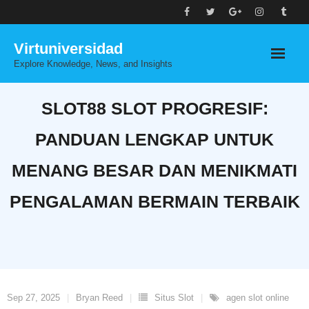
Skip
to
Virtuniversidad
content
Explore Knowledge, News, and Insights
SLOT88 SLOT PROGRESIF:
PANDUAN LENGKAP UNTUK
MENANG BESAR DAN MENIKMATI
PENGALAMAN BERMAIN TERBAIK
Sep 27, 2025
Bryan Reed
Situs Slot
agen slot online