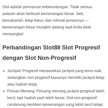
Slot adalah permainan keberuntungan. Tidak semua
putaran akan berbuah kemenangan besar. Jadi,
bersabarlah, tetap fokus, dan nikmati prosesnya —
kemenangan besar mungkin datang saat Anda tidak
menyangka!
Perbandingan Slot88 Slot Progresif
dengan Slot Non-Progresif
Jackpot: Progresif menawarkan jackpot yang terus naik,
sedangkan non-progresif biasanya memiliki jackpot tetap
atau hadiah tetap.
Peluan Menang: Peluang menang jackpot progresif lebih
kecil, tapi hadiah jauh lebih besar. Slot non-progresif
cenderung memberi kemenangan yang lebih kecil tetapi