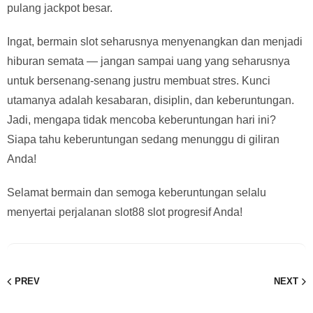
pulang jackpot besar.
Ingat, bermain slot seharusnya menyenangkan dan menjadi
hiburan semata — jangan sampai uang yang seharusnya
untuk bersenang-senang justru membuat stres. Kunci
utamanya adalah kesabaran, disiplin, dan keberuntungan.
Jadi, mengapa tidak mencoba keberuntungan hari ini?
Siapa tahu keberuntungan sedang menunggu di giliran
Anda!
Selamat bermain dan semoga keberuntungan selalu
menyertai perjalanan slot88 slot progresif Anda!
PREV
NEXT