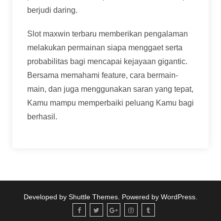
berjudi daring.
Slot maxwin terbaru memberikan pengalaman
melakukan permainan siapa menggaet serta
probabilitas bagi mencapai kejayaan gigantic.
Bersama memahami feature, cara bermain-
main, dan juga menggunakan saran yang tepat,
Kamu mampu memperbaiki peluang Kamu bagi
berhasil.
Developed by
Shuttle Themes
. Powered by
WordPress
.