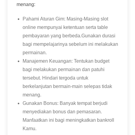
menang:
Pahami Aturan Gim: Masing-Masing slot
online mempunyai ketentuan serta table
pembayaran yang berbeda.Gunakan durasi
bagi mempelajarinya sebelum ini melakukan
permainan.
Manajemen Keuangan: Tentukan budget
bagi melakukan permainan dan patuhi
tersebut. Hindari tergoda untuk
berkelanjutan bermain-main selepas tidak
menang.
Gunakan Bonus: Banyak tempat berjudi
menyediakan bonus dan pemasaran.
Manfaatkan ini bagi meningkatkan bankroll
Kamu.