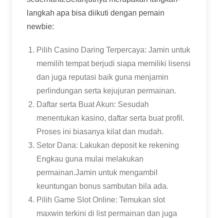
langkah apa bisa diikuti dengan pemain
newbie:
Pilih Casino Daring Terpercaya: Jamin untuk
memilih tempat berjudi siapa memiliki lisensi
dan juga reputasi baik guna menjamin
perlindungan serta kejujuran permainan.
Daftar serta Buat Akun: Sesudah
menentukan kasino, daftar serta buat profil.
Proses ini biasanya kilat dan mudah.
Setor Dana: Lakukan deposit ke rekening
Engkau guna mulai melakukan
permainan.Jamin untuk mengambil
keuntungan bonus sambutan bila ada.
Pilih Game Slot Online: Temukan slot
maxwin terkini di list permainan dan juga