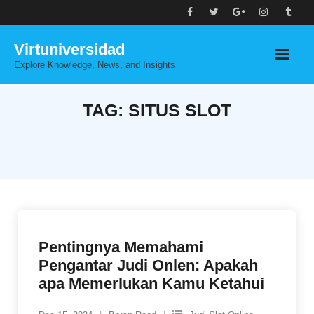
Skip
to
Virtuniversidad
content
Explore Knowledge, News, and Insights
TAG:
SITUS SLOT
Pentingnya Memahami
Pengantar Judi Onlen: Apakah
apa Memerlukan Kamu Ketahui