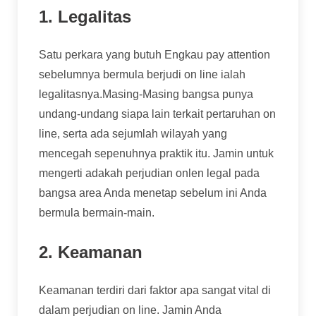
1. Legalitas
Satu perkara yang butuh Engkau pay attention
sebelumnya bermula berjudi on line ialah
legalitasnya.Masing-Masing bangsa punya
undang-undang siapa lain terkait pertaruhan on
line, serta ada sejumlah wilayah yang
mencegah sepenuhnya praktik itu. Jamin untuk
mengerti adakah perjudian onlen legal pada
bangsa area Anda menetap sebelum ini Anda
bermula bermain-main.
2. Keamanan
Keamanan terdiri dari faktor apa sangat vital di
dalam perjudian on line. Jamin Anda