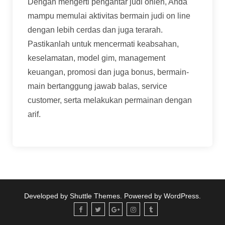
Dengan mengerti pengantar judi onlen, Anda
mampu memulai aktivitas bermain judi on line
dengan lebih cerdas dan juga terarah.
Pastikanlah untuk mencermati keabsahan,
keselamatan, model gim, management
keuangan, promosi dan juga bonus, bermain-
main bertanggung jawab balas, service
customer, serta melakukan permainan dengan
arif.
Developed by
Shuttle Themes
. Powered by
WordPress
.