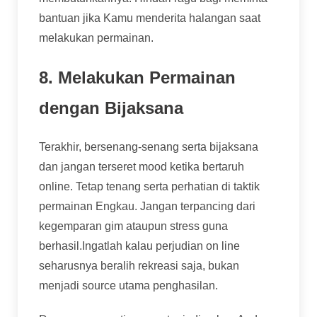
bantuan jika Kamu menderita halangan saat
melakukan permainan.
8. Melakukan Permainan
dengan Bijaksana
Terakhir, bersenang-senang serta bijaksana
dan jangan terseret mood ketika bertaruh
online. Tetap tenang serta perhatian di taktik
permainan Engkau. Jangan terpancing dari
kegemparan gim ataupun stress guna
berhasil.Ingatlah kalau perjudian on line
seharusnya beralih rekreasi saja, bukan
menjadi source utama penghasilan.