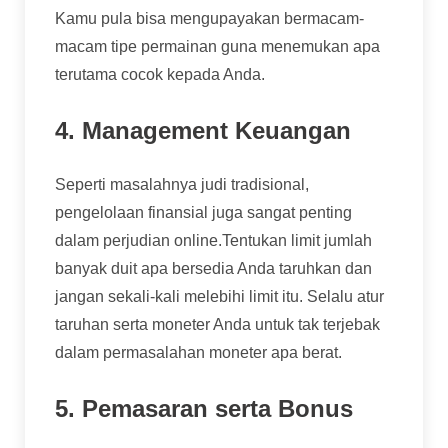
Kamu pula bisa mengupayakan bermacam-
macam tipe permainan guna menemukan apa
terutama cocok kepada Anda.
4. Management Keuangan
Seperti masalahnya judi tradisional,
pengelolaan finansial juga sangat penting
dalam perjudian online.Tentukan limit jumlah
banyak duit apa bersedia Anda taruhkan dan
jangan sekali-kali melebihi limit itu. Selalu atur
taruhan serta moneter Anda untuk tak terjebak
dalam permasalahan moneter apa berat.
5. Pemasaran serta Bonus