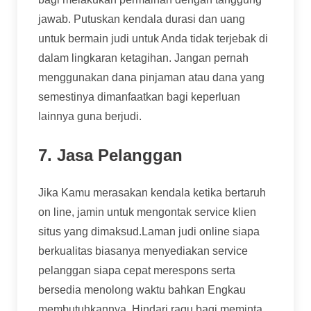
jawab. Putuskan kendala durasi dan uang
untuk bermain judi untuk Anda tidak terjebak di
dalam lingkaran ketagihan. Jangan pernah
menggunakan dana pinjaman atau dana yang
semestinya dimanfaatkan bagi keperluan
lainnya guna berjudi.
7. Jasa Pelanggan
Jika Kamu merasakan kendala ketika bertaruh
on line, jamin untuk mengontak service klien
situs yang dimaksud.Laman judi online siapa
berkualitas biasanya menyediakan service
pelanggan siapa cepat merespons serta
bersedia menolong waktu bahkan Engkau
membutuhkannya. Hindari ragu bagi meminta