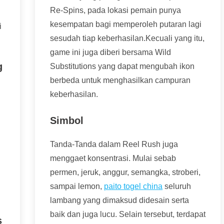
Re-Spins, pada lokasi pemain punya
kesempatan bagi memperoleh putaran lagi
i
sesudah tiap keberhasilan.Kecuali yang itu,
game ini juga diberi bersama Wild
g
Substitutions yang dapat mengubah ikon
berbeda untuk menghasilkan campuran
keberhasilan.
Simbol
Tanda-Tanda dalam Reel Rush juga
menggaet konsentrasi. Mulai sebab
permen, jeruk, anggur, semangka, stroberi,
sampai lemon,
paito togel china
seluruh
lambang yang dimaksud didesain serta
baik dan juga lucu. Selain tersebut, terdapat
s