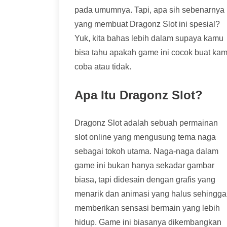
pada umumnya. Tapi, apa sih sebenarnya
yang membuat Dragonz Slot ini spesial?
Yuk, kita bahas lebih dalam supaya kamu
bisa tahu apakah game ini cocok buat ka
coba atau tidak.
Apa Itu Dragonz Slot?
Dragonz Slot adalah sebuah permainan
slot online yang mengusung tema naga
sebagai tokoh utama. Naga-naga dalam
game ini bukan hanya sekadar gambar
biasa, tapi didesain dengan grafis yang
menarik dan animasi yang halus sehingga
memberikan sensasi bermain yang lebih
hidup. Game ini biasanya dikembangkan