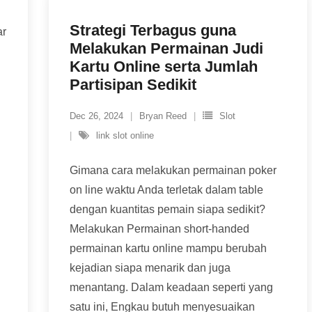
Strategi Terbagus guna
ar
Melakukan Permainan Judi
Kartu Online serta Jumlah
Partisipan Sedikit
Dec 26, 2024
Bryan Reed
Slot
link slot online
Gimana cara melakukan permainan poker
on line waktu Anda terletak dalam table
dengan kuantitas pemain siapa sedikit?
Melakukan Permainan short-handed
permainan kartu online mampu berubah
kejadian siapa menarik dan juga
menantang. Dalam keadaan seperti yang
satu ini, Engkau butuh menyesuaikan