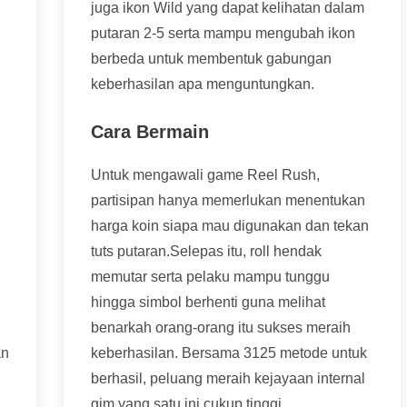
juga ikon Wild yang dapat kelihatan dalam
putaran 2-5 serta mampu mengubah ikon
berbeda untuk membentuk gabungan
keberhasilan apa menguntungkan.
Cara Bermain
Untuk mengawali game Reel Rush,
partisipan hanya memerlukan menentukan
harga koin siapa mau digunakan dan tekan
tuts putaran.Selepas itu, roll hendak
memutar serta pelaku mampu tunggu
hingga simbol berhenti guna melihat
benarkah orang-orang itu sukses meraih
keberhasilan. Bersama 3125 metode untuk
an
berhasil, peluang meraih kejayaan internal
gim yang satu ini cukup tinggi.