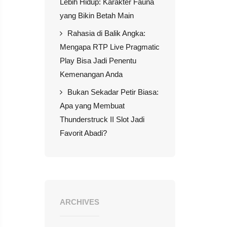
Lebih Hidup: Karakter Fauna
yang Bikin Betah Main
Rahasia di Balik Angka:
Mengapa RTP Live Pragmatic
Play Bisa Jadi Penentu
Kemenangan Anda
Bukan Sekadar Petir Biasa:
Apa yang Membuat
Thunderstruck II Slot Jadi
Favorit Abadi?
ARCHIVES