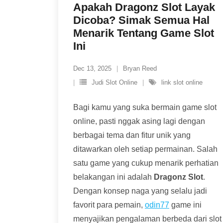
Apakah Dragonz Slot Layak
Dicoba? Simak Semua Hal
Menarik Tentang Game Slot
Ini
Dec 13, 2025
Bryan Reed
Judi Slot Online
link slot online
Bagi kamu yang suka bermain game slot
online, pasti nggak asing lagi dengan
berbagai tema dan fitur unik yang
ditawarkan oleh setiap permainan. Salah
satu game yang cukup menarik perhatian
belakangan ini adalah
Dragonz Slot
.
Dengan konsep naga yang selalu jadi
favorit para pemain,
odin77
game ini
menyajikan pengalaman berbeda dari slot