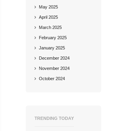
May 2025
April 2025
March 2025
February 2025
January 2025
December 2024
November 2024
October 2024
TRENDING TODAY