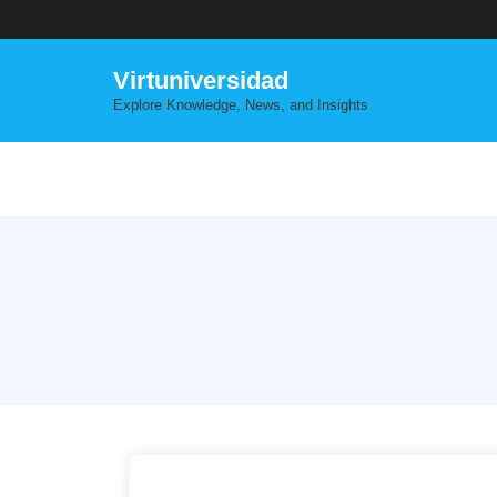
Skip
to
content
Virtuniversidad
Explore Knowledge, News, and Insights