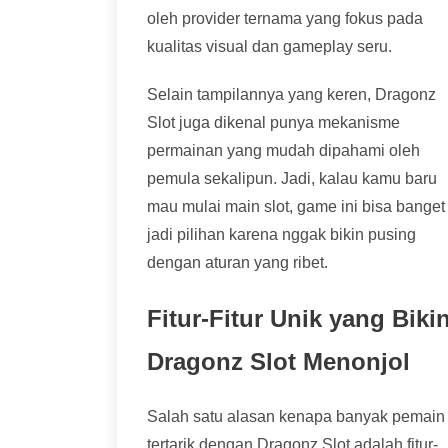
oleh provider ternama yang fokus pada
kualitas visual dan gameplay seru.
Selain tampilannya yang keren, Dragonz
Slot juga dikenal punya mekanisme
permainan yang mudah dipahami oleh
pemula sekalipun. Jadi, kalau kamu baru
mau mulai main slot, game ini bisa banget
jadi pilihan karena nggak bikin pusing
dengan aturan yang ribet.
Fitur-Fitur Unik yang Biki
Dragonz Slot Menonjol
Salah satu alasan kenapa banyak pemain
tertarik dengan Dragonz Slot adalah fitur-