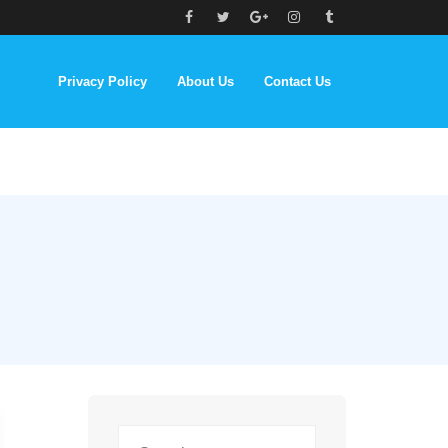
Privacy Policy
About Us
Contact Us