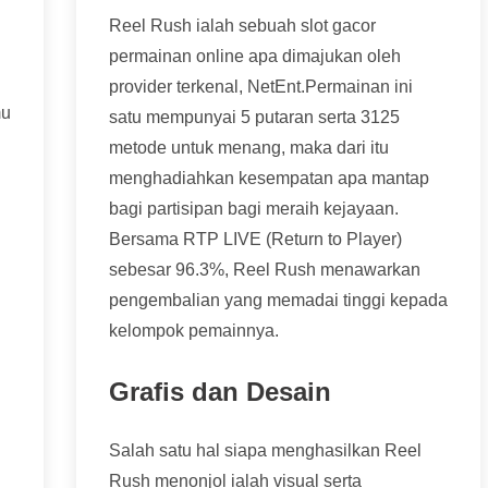
Reel Rush ialah sebuah slot gacor
permainan online apa dimajukan oleh
provider terkenal, NetEnt.Permainan ini
mu
satu mempunyai 5 putaran serta 3125
metode untuk menang, maka dari itu
menghadiahkan kesempatan apa mantap
bagi partisipan bagi meraih kejayaan.
Bersama RTP LIVE (Return to Player)
sebesar 96.3%, Reel Rush menawarkan
pengembalian yang memadai tinggi kepada
kelompok pemainnya.
Grafis dan Desain
Salah satu hal siapa menghasilkan Reel
Rush menonjol ialah visual serta