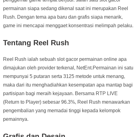
permainan siapa sedang dikenal saat ini merupakan Reel
Rush. Dengan tema apa baru dan grafis siapa menarik,
game ini mencapai menggaet konsentrasi melimpah pelaku.
Tentang Reel Rush
Reel Rush ialah sebuah slot gacor permainan online apa
dimajukan oleh provider terkenal, NetEnt.Permainan ini satu
mempunyai 5 putaran serta 3125 metode untuk menang,
maka dari itu menghadiahkan kesempatan apa mantap bagi
partisipan bagi meraih kejayaan. Bersama RTP LIVE
(Return to Player) sebesar 96.3%, Reel Rush menawarkan
pengembalian yang memadai tinggi kepada kelompok
pemainnya.
Grafis dan Desain