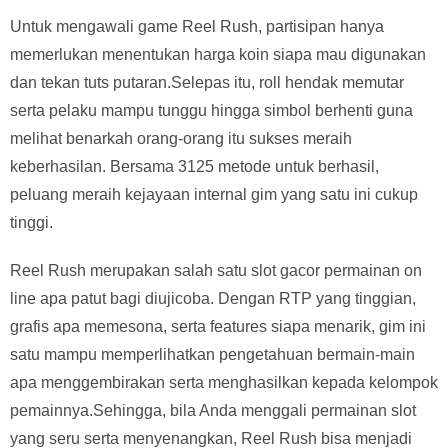
Untuk mengawali game Reel Rush, partisipan hanya
memerlukan menentukan harga koin siapa mau digunakan
dan tekan tuts putaran.Selepas itu, roll hendak memutar
serta pelaku mampu tunggu hingga simbol berhenti guna
melihat benarkah orang-orang itu sukses meraih
keberhasilan. Bersama 3125 metode untuk berhasil,
peluang meraih kejayaan internal gim yang satu ini cukup
tinggi.
Reel Rush merupakan salah satu slot gacor permainan on
line apa patut bagi diujicoba. Dengan RTP yang tinggian,
grafis apa memesona, serta features siapa menarik, gim ini
satu mampu memperlihatkan pengetahuan bermain-main
apa menggembirakan serta menghasilkan kepada kelompok
pemainnya.Sehingga, bila Anda menggali permainan slot
yang seru serta menyenangkan, Reel Rush bisa menjadi