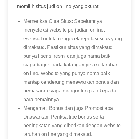
memilih situs judi on line yang akurat:
Memeriksa Citra Situs: Sebelumnya
menyeleksi website perjudian online,
esensial untuk mengecek reputasi situs yang
dimaksud. Pastikan situs yang dimaksud
punya lisensi resmi dan juga nama baik
siapa bagus pada kalangan pelaku taruhan
on line. Website yang punya nama baik
mantap cenderung menawarkan bonus dan
pemasaran siapa menguntungkan kepada
para pemainnya.
Mengamati Bonus dan juga Promosi apa
Ditawarkan: Periksa tipe bonus serta
peningkatan yang diberikan dengan website
taruhan on line yang dimaksud.