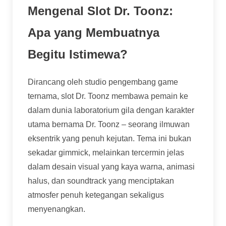
Mengenal Slot Dr. Toonz:
Apa yang Membuatnya
Begitu Istimewa?
Dirancang oleh studio pengembang game
ternama, slot Dr. Toonz membawa pemain ke
dalam dunia laboratorium gila dengan karakter
utama bernama Dr. Toonz – seorang ilmuwan
eksentrik yang penuh kejutan. Tema ini bukan
sekadar gimmick, melainkan tercermin jelas
dalam desain visual yang kaya warna, animasi
halus, dan soundtrack yang menciptakan
atmosfer penuh ketegangan sekaligus
menyenangkan.