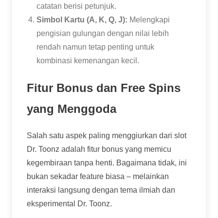
catatan berisi petunjuk.
Simbol Kartu (A, K, Q, J):
Melengkapi
pengisian gulungan dengan nilai lebih
rendah namun tetap penting untuk
kombinasi kemenangan kecil.
Fitur Bonus dan Free Spins
yang Menggoda
Salah satu aspek paling menggiurkan dari slot
Dr. Toonz adalah fitur bonus yang memicu
kegembiraan tanpa henti. Bagaimana tidak, ini
bukan sekadar feature biasa – melainkan
interaksi langsung dengan tema ilmiah dan
eksperimental Dr. Toonz.