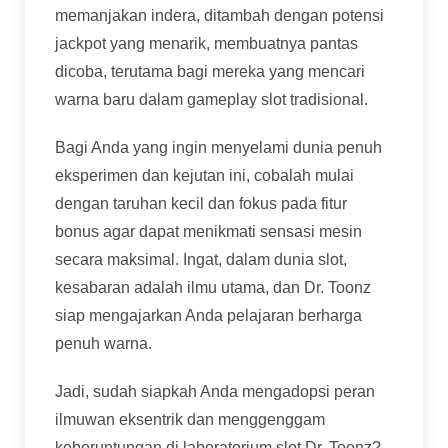
memanjakan indera, ditambah dengan potensi
jackpot yang menarik, membuatnya pantas
dicoba, terutama bagi mereka yang mencari
warna baru dalam gameplay slot tradisional.
Bagi Anda yang ingin menyelami dunia penuh
eksperimen dan kejutan ini, cobalah mulai
dengan taruhan kecil dan fokus pada fitur
bonus agar dapat menikmati sensasi mesin
secara maksimal. Ingat, dalam dunia slot,
kesabaran adalah ilmu utama, dan Dr. Toonz
siap mengajarkan Anda pelajaran berharga
penuh warna.
Jadi, sudah siapkah Anda mengadopsi peran
ilmuwan eksentrik dan menggenggam
keberuntungan di laboratorium slot Dr. Toonz?