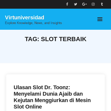
Skip
to
Virtuniversidad
content
Explore Knowledge, News, and Insights
TAG:
SLOT TERBAIK
Ulasan Slot Dr. Toonz:
Menyelami Dunia Ajaib dan
Kejutan Menggiurkan di Mesin
Slot Online