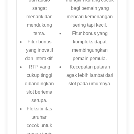
sangat
bagi pemain yang
menarik dan
mencari kemenangan
mendukung
sering tapi kecil.
tema.
Fitur bonus yang
Fitur bonus
kompleks dapat
yang inovatif
membingungkan
dan interaktif.
pemain pemula.
RTP yang
Kecepatan putaran
cukup tinggi
agak lebih lambat dari
dibandingkan
slot pada umumnya.
slot bertema
serupa.
Fleksibilitas
taruhan
cocok untuk
semua jenis