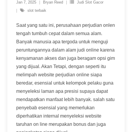
Jan 7, 2025
Bryan Reed
Judi Slot Gacor
slot terbaik
Saat yang satu ini, perusahaan perjudian onlen
tengah tumbuh cepat dalam semua alam.
Banyak manusia apa tergoda untuk menguji
peruntungannya dalam alam judi online karena
kenyamanan akses dan juga beragam opsi gim
yang dijual. Akan Tetapi, dengan seperti itu
melimpah website perjudian online siapa
beredar, esensial untuk kelompok pelaku guna
menyeleksi laman apa presisi supaya dapat
mendapatkan manfaat lebih banyak. salah satu
penyebab esensial yang memerlukan
diperhatikan internal menyeleksi website
taruhan on line merupakan bonus dan juga