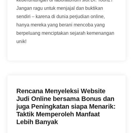
Jangan ragu untuk menjajal dan buktikan
sendiri – karena di dunia perjudian online,
hanya mereka yang berani mencoba yang
berpeluang menciptakan sejarah kemenangan
unik!
Rencana Menyeleksi Website
Judi Online bersama Bonus dan
juga Peningkatan siapa Menarik:
Taktik Memperoleh Manfaat
Lebih Banyak