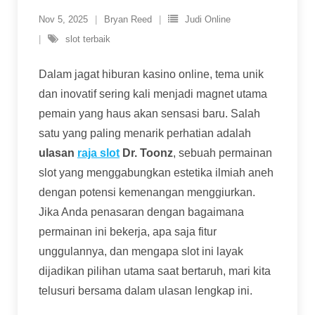
Nov 5, 2025
Bryan Reed
Judi Online
slot terbaik
Dalam jagat hiburan kasino online, tema unik
dan inovatif sering kali menjadi magnet utama
pemain yang haus akan sensasi baru. Salah
satu yang paling menarik perhatian adalah
ulasan
raja slot
Dr. Toonz
, sebuah permainan
slot yang menggabungkan estetika ilmiah aneh
dengan potensi kemenangan menggiurkan.
Jika Anda penasaran dengan bagaimana
permainan ini bekerja, apa saja fitur
unggulannya, dan mengapa slot ini layak
dijadikan pilihan utama saat bertaruh, mari kita
telusuri bersama dalam ulasan lengkap ini.