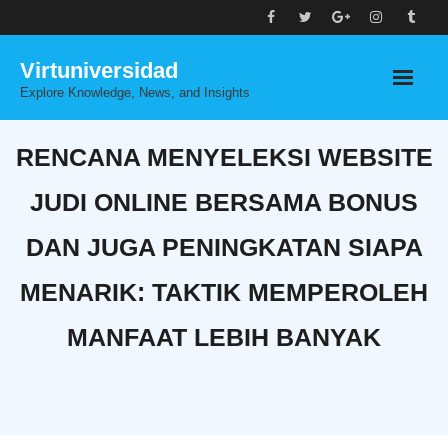
Skip
to
Virtuniversidad
content
Explore Knowledge, News, and Insights
RENCANA MENYELEKSI WEBSITE
JUDI ONLINE BERSAMA BONUS
DAN JUGA PENINGKATAN SIAPA
MENARIK: TAKTIK MEMPEROLEH
MANFAAT LEBIH BANYAK