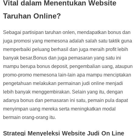
Vital dalam Menentukan Website
Taruhan Online?
Sebagai partisipan taruhan onlen, mendapatkan bonus dan
juga promosi yang memesona adalah salah satu taktik guna
memperbaiki peluang berhasil dan juga meraih profit lebih
banyak besar.Bonus dan juga pemasaran yang satu ini
mampu berupa bonus deposit, pengembalian uang, ataupun
promo-promo memesona lain-lain apa mampu menciptakan
pengetahuan melakukan permainan judi online menjadi
lebih banyak menggembirakan. Selain yang itu, dengan
adanya bonus dan pemasaran ini satu, pemain pula dapat
menyimpan uang mereka serta meningkatkan modal
bermain orang-orang itu.
Strategi Menyeleksi Website Judi On Line